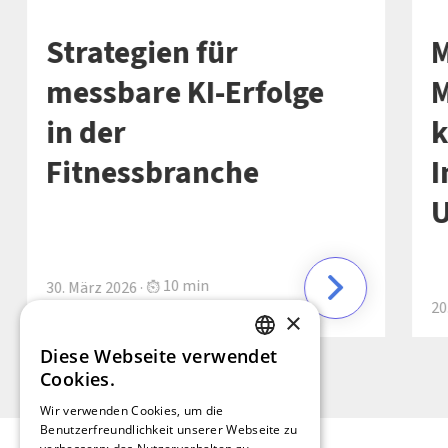
Strategien für
M
messbare KI-Erfolge
M
in der
k
Fitnessbranche
I
10 min
30. März 2026 ·
20
×
Diese Webseite verwendet
GERMAN
Cookies.
FRENCH
Wir verwenden Cookies, um die
Benutzerfreundlichkeit unserer Webseite zu
SPANISH