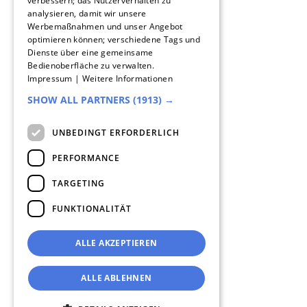
verbessern; das Nutzerverhalten zu
analysieren, damit wir unsere
DUTCH
Werbemaßnahmen und unser Angebot
optimieren können; verschiedene Tags und
ENGLISH
Dienste über eine gemeinsame
Bedienoberfläche zu verwalten.
ITALIAN
Impressum
|
Weitere Informationen
SHOW ALL PARTNERS
(1913) →
Help Center
UNBEDINGT ERFORDERLICH
Statusmeldungen
Jobs bei Magicline
PERFORMANCE
Freunde werben
TARGETING
Kontakt
FUNKTIONALITÄT
Datenschutz
AGB
ALLE AKZEPTIEREN
ADV
Impressum
Cookies
ALLE ABLEHNEN