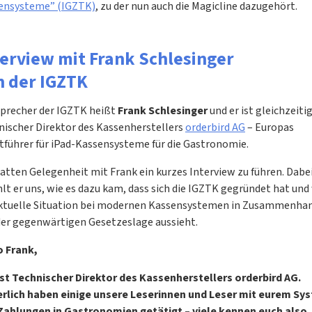
ensysteme” (IGZTK)
, zu der nun auch die Magicline dazugehört.
terview mit Frank Schlesinger
n der IGZTK
Sprecher der IGZTK heißt
Frank Schlesinger
und er ist gleichzeiti
nischer Direktor des Kassenherstellers
orderbird AG
– Europas
tführer für iPad-Kassensysteme für die Gastronomie.
atten Gelegenheit mit Frank ein kurzes Interview zu führen. Dabe
lt er uns, wie es dazu kam, dass sich die IGZTK gegründet hat und
aktuelle Situation bei modernen Kassensystemen in Zusammenha
der gegenwärtigen Gesetzeslage aussieht.
o Frank,
ist Technischer Direktor des Kassenherstellers orderbird AG.
erlich haben einige unsere Leserinnen und Leser mit eurem Sy
 Zahlungen in Gastronomien getätigt – viele kennen euch also