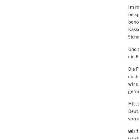
Im m
beisp
benö
Kass
Sich
Und 
ein B
Die F
doch
wir 
geme
Mittl
Deuts
von u
Wir 
ist 