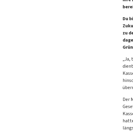
berei
Du b
Zuku
zu d
dage
Grün
„Ja, 
dien
Kasse
hins
überr
Der 
Gese
Kass
hatte
läng