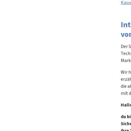
Kass
In
vo
Der 
Tech
Mark
Wir h
erzäh
die 
mit 
Hall
du b
Sich
ihre