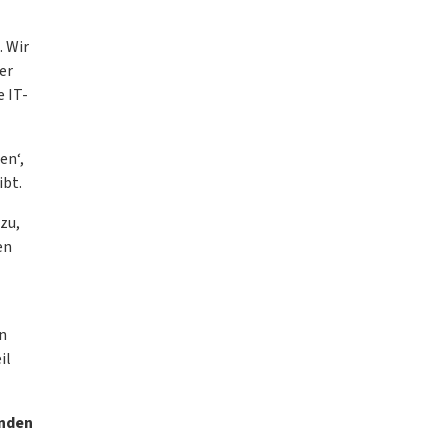
. Wir
er
 IT-
en‘,
ibt.
zu,
en
in
il
unden