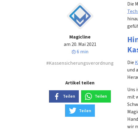
Die M
Tech
hinau
gefüh
Magicline
Hi
am 20. Mai 2021
Ka
6 min
Die
K
Kassensicherungsverordnung
und a
Hera
Artikel teilen
Uns i
Teilen
Teilen
mit 
Schw
Teilen
Magic
Hand,
wir 