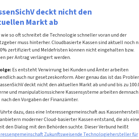
ssenSichV deckt nicht den
tuellen Markt ab
wie so oft schreitet die Technologie schneller voran und der
tzgeber muss hinterher. Cloudbasierte Kassen sind aktuell noch n
0% zertifiziert und Meldefristen können nicht eingehalten bzw.
en per Antrag verlängert werden.
Folge:
Es entsteht Verwirrung bei Kunden und Ämter arbeiten
tendlich auch nur gesetzeskonform. Aber genau das ist das Proble
assenSichV deckt nicht den aktuellen Markt ab und und bis zu 100.
rne und manipulationssichere Kassensysteme arbeiten demnach
t nach den Vorgaben der Finanzämter.
 führte dazu, dass eine Interessengemeinschaft aus Kassenherstel
-anbietern moderner Cloud-basierter Kassen entstand, die als ein
eit den Dialog mit den Behörden suchte. Dieser Verbund heißt
eressengemeinschaft Zukunftsweisende Technologiehersteller für