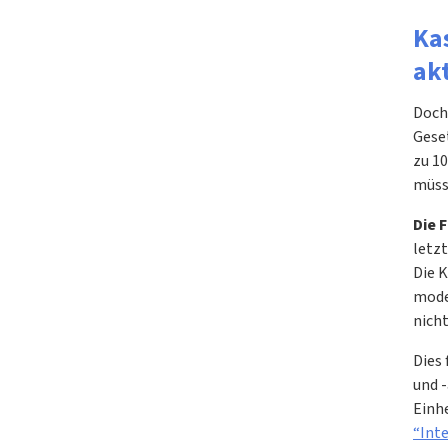
Ka
ak
Doch 
Gese
zu 10
müss
Die 
letz
Die K
mode
nich
Dies
und 
Einh
“Int