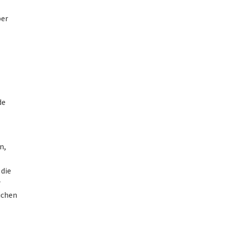
ber
de
n,
 die
r
ichen