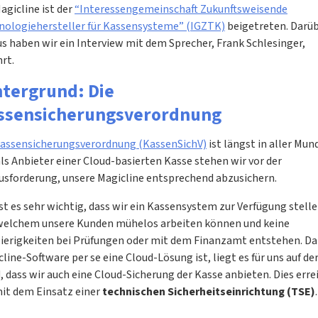
agicline ist der
“Interessengemeinschaft Zukunftsweisende
nologiehersteller für Kassensysteme” (IGZTK)
beigetreten. Darü
s haben wir ein Interview mit dem Sprecher, Frank Schlesinger,
rt.
ntergrund: Die
ssensicherungsverordnung
assensicherungsverordnung (KassenSichV)
ist längst in aller Mun
ls Anbieter einer Cloud-basierten Kasse stehen wir vor der
usforderung, unsere Magicline entsprechend abzusichern.
st es sehr wichtig, dass wir ein Kassensystem zur Verfügung stelle
welchem unsere Kunden mühelos arbeiten können und keine
ierigkeiten bei Prüfungen oder mit dem Finanzamt entstehen. Da
line-Software per se eine Cloud-Lösung ist, liegt es für uns auf de
 dass wir auch eine Cloud-Sicherung der Kasse anbieten. Dies erre
mit dem Einsatz einer
technischen Sicherheitseinrichtung (TSE)
.