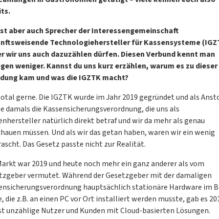
ts.
ist aber auch Sprecher der Interessengemeinschaft
nftsweisende Technologiehersteller für Kassensysteme (IGZ
er wir uns auch dazuzählen dürfen. Diesen Verbund kennt man
gen weniger. Kannst du uns kurz erzählen, warum es zu dieser
dung kam und was die IGZTK macht?
total gerne. Die IGZTK wurde im Jahr 2019 gegründet und als Anst
te damals die Kassensicherungsverordnung, die uns als
nhersteller natürlich direkt betraf und wir da mehr als genau
chauen müssen. Und als wir das getan haben, waren wir ein wenig
ascht. Das Gesetz passte nicht zur Realität.
Markt war 2019 und heute noch mehr ein ganz anderer als vom
tzgeber vermutet. Während der Gesetzgeber mit der damaligen
ensicherungsverordnung hauptsächlich stationäre Hardware im B
, die z.B. an einen PC vor Ort installiert werden musste, gab es 20
st unzählige Nutzer und Kunden mit Cloud-basierten Lösungen.