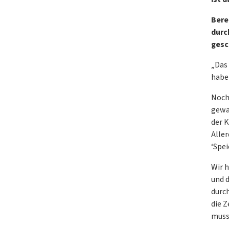
Bere
durc
gesc
„Das
haben
Noch
gewan
der 
Aller
‘Spe
Wir h
und d
durc
die 
muss