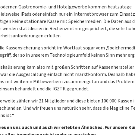
odernen Gastronomie- und Hotelgewerbe kommen heutzutage
ielsweise iPads oder einfach nur ein Internetbrowser zum Einsatz
tigen keine stationäre Kasse mit Speichermedien. Die Daten aus d
e werden stattdessen in Rechenzentren gespeichert, die sehr hohe
erheitsanforderungen erfüllen.
die Kassensicherung spricht im Wortlaut sogar vom ‚Speichermedi
egriff, der so in unserem Technologieumfeld keinen Sinn mehr erg
iskalisierung kam also mit großen Schritten auf Kassenhersteller 
 war die Ausgestaltung einfach nicht marktkonform. Deshalb hab
uns mit weiteren Mitbewerbern zusammengetan und das Problem
insam behandelt und die IGZTK gegründet.
erweile zählen wir 21 Mitglieder und diese bieten 100.000 Kassen 
chland an. Und wir freuen uns natürlich sehr, dass die Magicline Te
ns ist.“
freuen uns auch und auch wir erlebten Ähnliches. Für unsere K
das alles irgendwann nicht mehr zu verstehen.