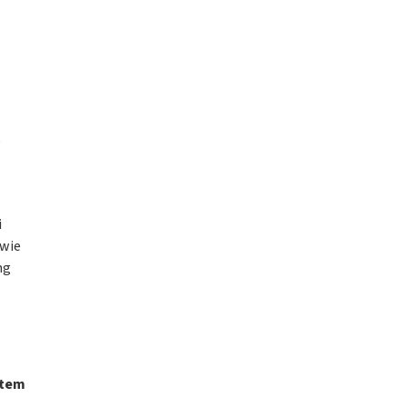
g
i
 wie
ng
stem