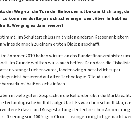
its der Weg vor die Tore der Behörden ist bekanntlich lang, da
h zu kommen dürfte ja noch schwieriger sein. Aber ihr habt es
hafft. Wie ging es dann weiter?
 stimmt, im Schulterschluss mit vielen anderen Kassenanbietern
 wir es dennoch zu einem ersten Dialog geschafft.
 im Sommer 2019 haben wir uns an das Bundesfinanzministerium
dt. Im Grunde wollten wir ja auch helfen: Denn dass die Fiskalisi
Kassen vorangetrieben wurde, fanden wir grundsätzlich super.
dings nicht basierend auf alter Technologie. ‘Cloud’ und
ichermedium’ beißen sich einfach.
aben in viele guten Gesprächen die Behörden über die Marktrealit
ie technologische Vielfalt aufgeklärt. Es war dann schnell klar, da
h weitere Erlasse und Ausgestaltung der technischen Anforderung
Zertifizierung von 100%igen Cloud-Lösungen möglich gemacht we
.