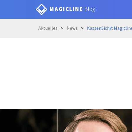
MAGICLINE
Blog
Aktue
lles
News
KassenSichV: Ma
giclin