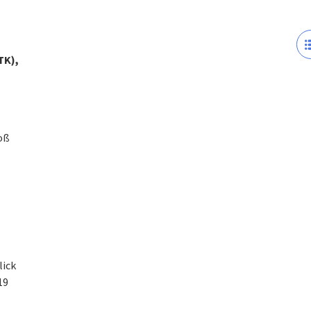
TK),
oß
lick
19