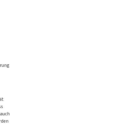
erung
ät
ss
 auch
rden