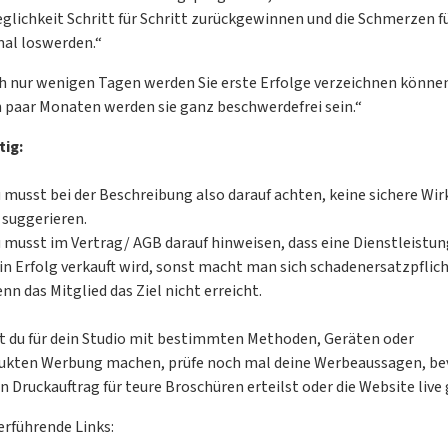
glichkeit Schritt für Schritt zurückgewinnen und die Schmerzen f
mal loswerden.“
h nur wenigen Tagen werden Sie erste Erfolge verzeichnen könne
n paar Monaten werden sie ganz beschwerdefrei sein.“
tig:
 musst bei der Beschreibung also darauf achten, keine sichere Wi
 suggerieren.
 musst im Vertrag/ AGB darauf hinweisen, dass eine Dienstleistun
in Erfolg verkauft wird, sonst macht man sich schadenersatzpflich
nn das Mitglied das Ziel nicht erreicht.
st du für dein Studio mit bestimmten Methoden, Geräten oder
ukten Werbung machen, prüfe noch mal deine Werbeaussagen, be
n Druckauftrag für teure Broschüren erteilst oder die Website live 
erführende Links: