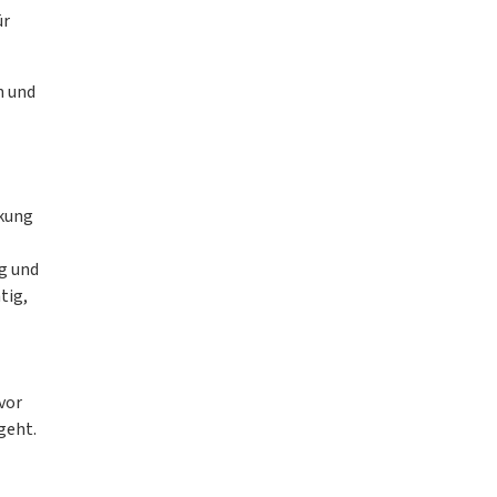
ür
n und
rkung
g und
tig,
vor
geht.