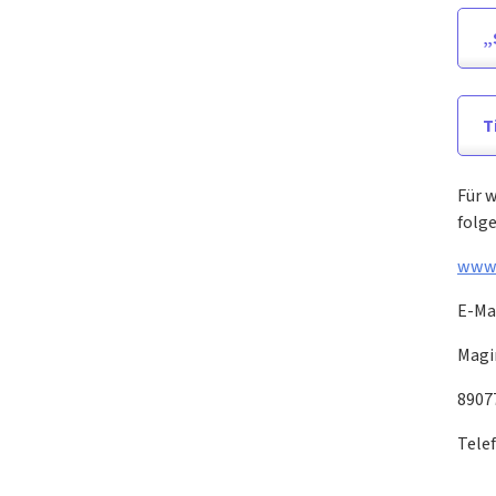
„
T
Für w
folg
www.
E-Mai
Magir
8907
Telef