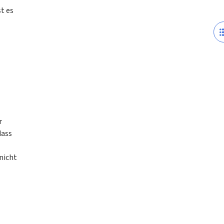
t es
r
dass
nicht