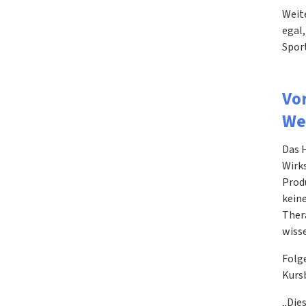
Weit
egal,
Sport
Vo
We
Das 
Wirk
Prod
keine
Ther
wisse
Folge
Kurs
„Die