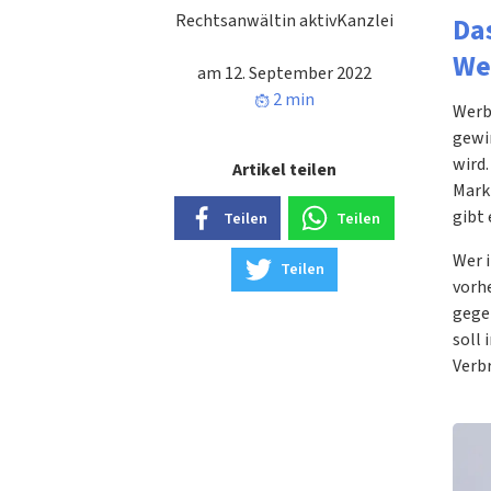
Rechtsanwältin aktivKanzlei
Da
We
am 12. September 2022
2 min
Werb
gewi
wird
Artikel teilen
Mark
gibt
Teilen
Teilen
Wer 
Teilen
vorh
gege
soll
Verb