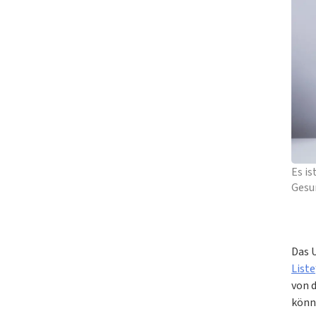
Es i
Gesu
Das 
Liste
von 
könn