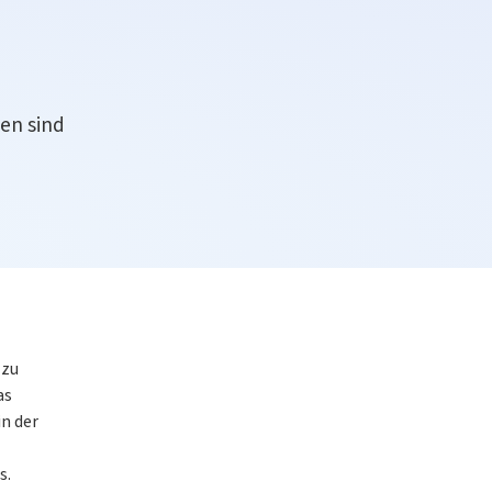
en sind
 zu
as
in der
s.