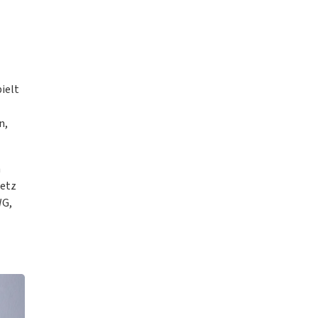
ielt
n,
h
setz
WG,