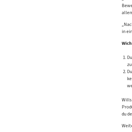
Bewe
alle
„Nac
in ei
Wich
Du
zu
Du
ke
we
Will
Prod
du de
Weit