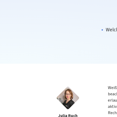
Welc
Weiß
beach
erlau
aktiv
Rech
Julia Ruch