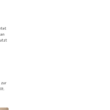
rtet
 an
nutzt
 zur
lt.