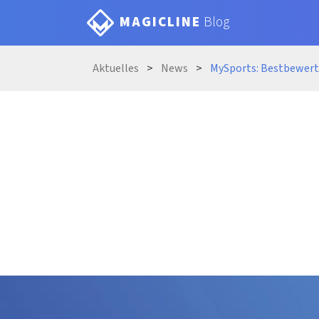
MAGICLINE
Blog
Aktue
lles
News
MySports: Bestb
ewert