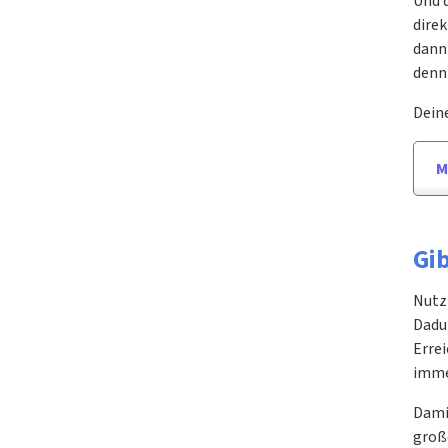
Und d
direk
dann 
denn 
Deine
M
Gi
Nutzt
Dadur
Errei
imme
Damit
gro