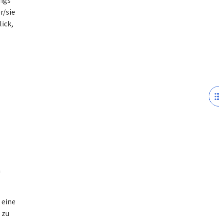
ings
r/sie
lick,
n
 eine
 zu