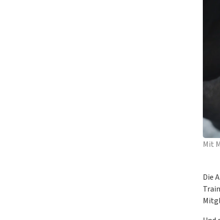
Mit M
Die A
Trai
Mitgl