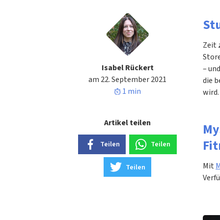
St
Zeit 
Stor
Isabel Rückert
– und
am 22. September 2021
die b
1 min
wird.
Artikel teilen
My
Fit
Teilen
Teilen
Mit
M
Teilen
Verfü