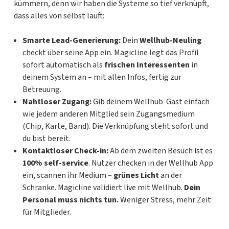
kümmern, denn wir haben die Systeme so tief verknüpft,
dass alles von selbst läuft:
Smarte Lead-Generierung:
Dein
Wellhub-Neuling
checkt über seine App ein. Magicline legt das Profil
sofort automatisch als
frischen Interessenten
in
deinem System an – mit allen Infos, fertig zur
Betreuung.
Nahtloser Zugang:
Gib deinem Wellhub-Gast einfach
wie jedem anderen Mitglied sein Zugangsmedium
(Chip, Karte, Band). Die Verknüpfung steht sofort und
du bist bereit.
Kontaktloser Check-in:
Ab dem zweiten Besuch ist es
100% self-service
. Nutzer checken in der Wellhub App
ein, scannen ihr Medium –
grünes Licht
an der
Schranke. Magicline validiert
live
mit Wellhub.
Dein
Personal muss nichts tun.
Weniger Stress, mehr Zeit
für Mitglieder.