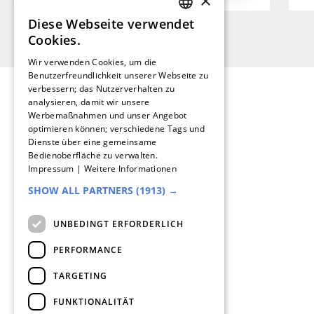
×
Diese Webseite verwendet
GERMAN
Cookies.
FRENCH
Wir verwenden Cookies, um die
Benutzerfreundlichkeit unserer Webseite zu
SPANISH
verbessern; das Nutzerverhalten zu
analysieren, damit wir unsere
DUTCH
Werbemaßnahmen und unser Angebot
optimieren können; verschiedene Tags und
ENGLISH
Dienste über eine gemeinsame
Bedienoberfläche zu verwalten.
ITALIAN
Impressum
|
Weitere Informationen
SHOW ALL PARTNERS
(1913) →
Help Center
UNBEDINGT ERFORDERLICH
Statusmeldungen
Jobs bei Magicline
PERFORMANCE
Freunde werben
TARGETING
Kontakt
FUNKTIONALITÄT
Datenschutz