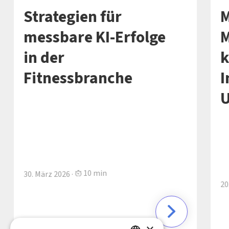
Strategien für
M
messbare KI-Erfolge
M
in der
k
Fitnessbranche
I
10 min
30. März 2026 ·
20