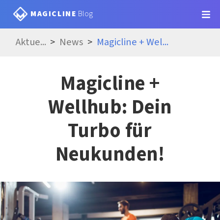
MAGICLINE
Blog
Aktue
...
News
Magicline + Wel
...
Magicline +
Wellhub: Dein
Turbo für
Neukunden!